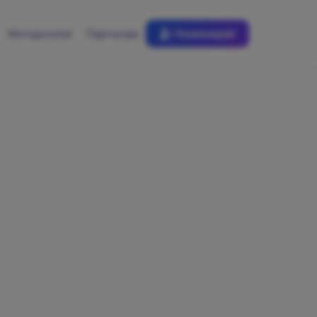
Методология
Партньори
Номинирай