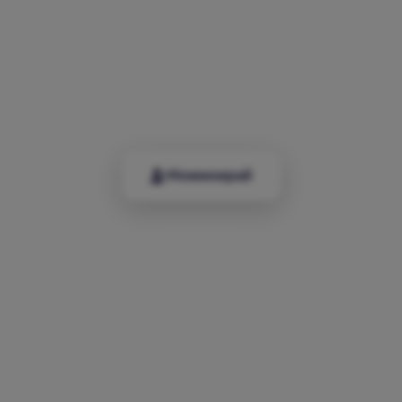
П
р
а
з
н
у
в
а
м
е
о
н
е
з
и
,
к
о
и
т
о
н
е
ч
а
к
а
т
б
ъ
д
е
щ
е
т
о
-
а
г
о
с
ъ
з
д
а
в
а
т
Номинирай