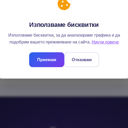
Защо е важно за Бълга
Използваме бисквитки
Преподавател в Театрален К
Използваме бисквитки, за да анализираме трафика и да
подобрим вашето преживяване на сайта.
Научи повече
Приемам
Отказвам