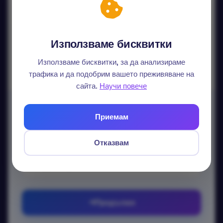
Продължи с Google
Продължи с LinkedIn
Използваме бисквитки
Данните ви не се споделят.
Използваме бисквитки, за да анализираме
трафика и да подобрим вашето преживяване на
сайта.
Научи повече
Вход с email
Приемам
Без парола — изпращаме еднократен линк.
Отказвам
Email
Продължи