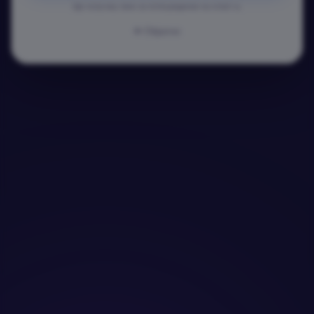
Ще получиш линк за потвърждение на email-а.
Обратно