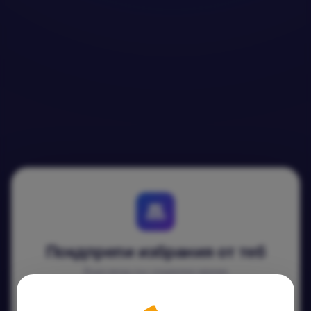
Покдпрепи избрания от теб
Бърз вход със социална мрежа