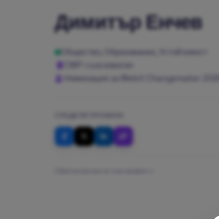
Димитър Енчев
Общество, Образование, Устойчивост
CWP съосновател
Номинация за Webit Changemaker 202
СПОДЕЛИ ПРОФИЛА
Обратна връзка за този профил »