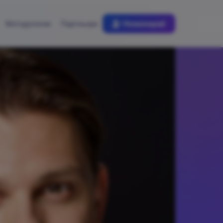
Методология
Партньори
Номинирай