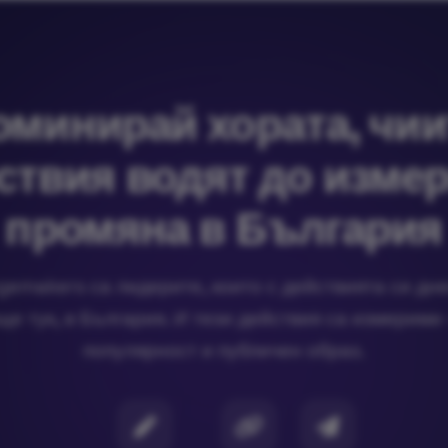
оминирай хората, чии
ствия водят до изме
промяна в България
emakers са лидерите, които с действията си дне
е тук, в България. И тези действия са измерими
популярност и публичен образ.