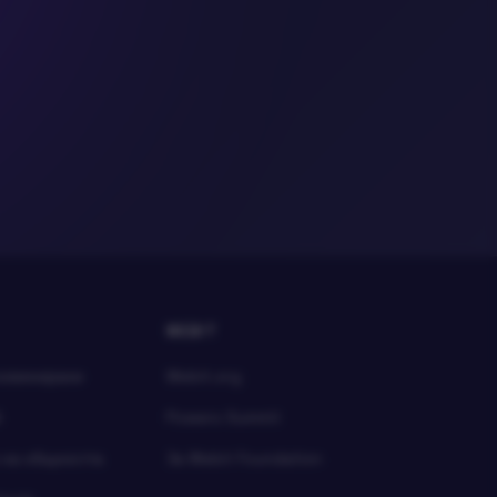
WEBIT
номинирани
Webit.org
й
Powers Summit
 на общността
За Webit Foundation