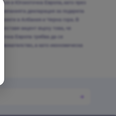
ргия в Югоизточна Европа, като през
 компанията декларация за подкрепа
роекти в Албания и Черна гора. В
поставя акцент върху това, че
точна Европа трябва да се
извикателство, а като икономическа