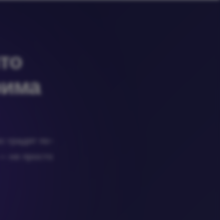
то
рима
с градят по-
 — не просто