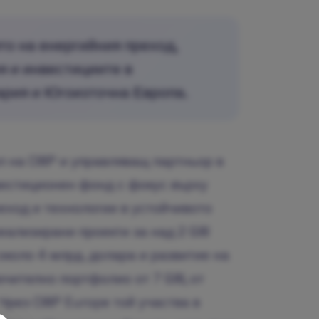
то на енергийния преход,
я и инвестициите в
ария и Югоизточна Европа.
л на CWP и управляващ партньор в
вестиционен фонд с фокус върху
еход и технологии в устойчивото
реализирани проекти за над 2 GW
около 4 млрд. долара и развитие на
чително портфолио от 7 GW, от
 Чрез CWP Europe той участва в