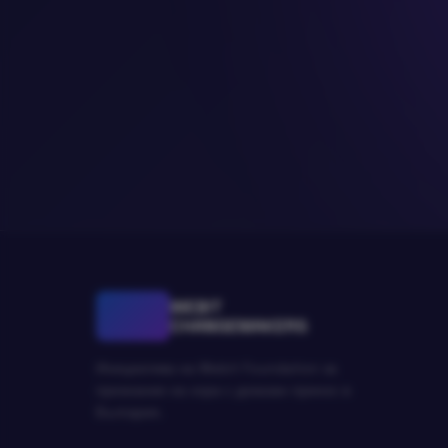
WEBIT
CHANGEMAKERS
Инициатива на Webit Foundation за
признание на хора с доказан принос в
България.