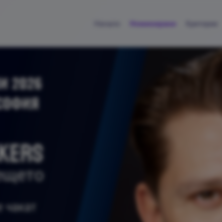
Начало
Номинирани
Критерии