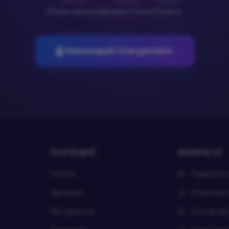
Опиши приноса
Добави 2 линка
Изпрати
Номинирай Changemaker
РАЗГЛЕДАЙ
ВКЛЮЧИ СЕ
Начало
Подкрепи 
Критерии
Номинира
Методология
Гала вечер