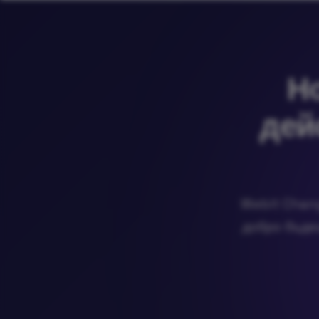
Н
дей
Webit Chang
добро бъдещ