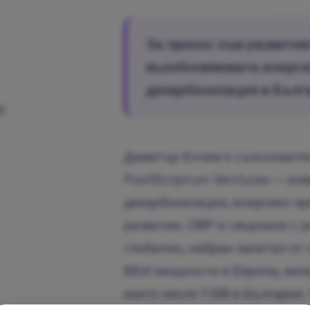
За принос към развитие
възобновяемата енерги
декарбонизация в Бълг
6
Димитър Енчев е съосновате
PostScriptum Ventures — ин
декарбонизация, енергиен пр
развитие. CWP е свързана с 
глобално, набран капитал от 
ВЕИ мощности в Европа, вклю
които около 1 GW в България.