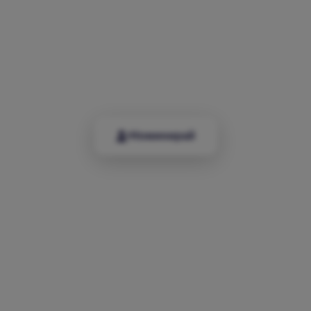
П
р
а
з
н
у
в
а
м
е
о
н
е
з
и
,
к
о
и
т
о
н
е
ч
а
к
а
т
б
ъ
д
е
щ
е
т
о
-
а
г
о
с
ъ
з
д
а
в
а
т
Номинирай