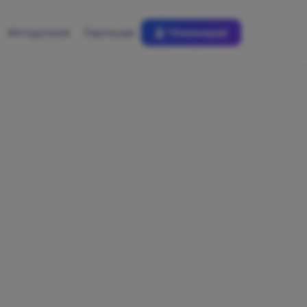
Методология
Партньори
Номинирай