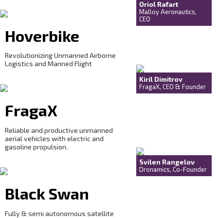
Oriol Rafart
Malloy Aeronautics,
CEO
Hoverbike
Revolutionizing Unmanned Airborne
Logistics and Manned Flight
Kiril Dimitrov
FragaX, CEO & Founder
FragaX
Reliable and productive unmanned
aerial vehicles with electric and
gasoline propulsion.
Svilen Rangelov
Dronamics, Co-Founder
Black Swan
Fully & semi autonomous satellite