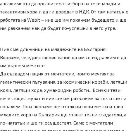
ангажимента да организират избора на тези млади и
талантливи хора и да ги доведат в НДК. От там нататък е
работата на Webit – ние ще им покажем бъдещето и ще
им разкажем как да бъдат по-успешни в него утре.
Ние сме длъжници на младежите на България!
Вярваме, че единствения начин да им се издължим е да
им върнем мечтите.
Да създадем нация от мечтатели, които мечтаят за
галактически пътувания, за космически кораби, летящи
коли, летящи хора, хуманоидни роботи... Всички тези
вече съществуват и ние ще им разкажем за тях и ще ги
покажем. Това вярваме ще отключи нови мечти и така
младите хора на България ще станат техни създатели, а
по-нататък и ще ги осъществят. Само с мечтатели
страната ни може да заеме достойно лидерско място в