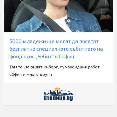
5000 младежи ще могат да посетят
безплатно специалното събитието на
фондация „Уебит” в София
Там те ще видят киборг, хуманоидния робот
Со̀фия и много други