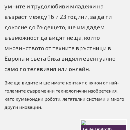
умните и трудолюбиви младежи на
възраст между 16 и 23 години, за да ги
докосне до бъдещето; ще им дадем
възможност да видят неща, които
мнозинството от техните връстници в
Европа и света биха видяли евентуално
само по телевизия или онлайн.
Вие ще видите и ще имате контакт с някои от най-
големите съвременни технологични изобретения,
като хуманоидни роботи, летателни системи и много
други иновации.
Guile Lindroth