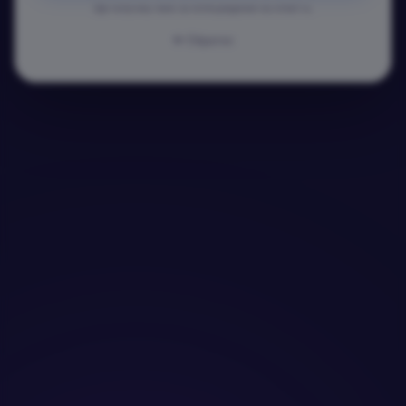
Ще получиш линк за потвърждение на email-а.
Обратно