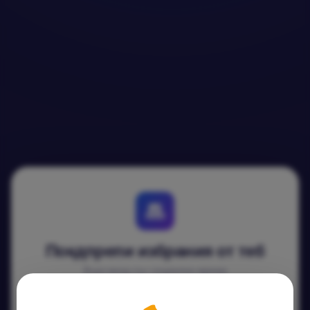
Покдпрепи избрания от теб
Бърз вход със социална мрежа