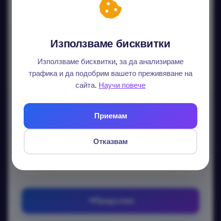
Продължи с Google
Продължи с LinkedIn
Използваме бисквитки
Данните ви не се споделят.
Използваме бисквитки, за да анализираме
трафика и да подобрим вашето преживяване на
сайта.
Научи повече
Вход с email
Приемам
Без парола — изпращаме еднократен линк.
Отказвам
Email
Продължи