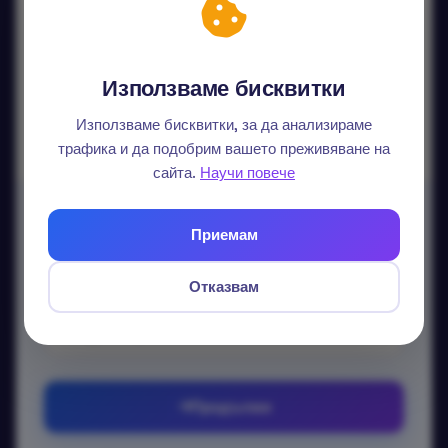
Продължи с Google
Продължи с LinkedIn
Използваме бисквитки
Данните ви не се споделят.
Използваме бисквитки, за да анализираме
трафика и да подобрим вашето преживяване на
сайта.
Научи повече
Вход с email
Приемам
Без парола — изпращаме еднократен линк.
Отказвам
Email
Продължи