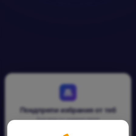
Покдпрепи избрания от теб
Бърз вход със социална мрежа