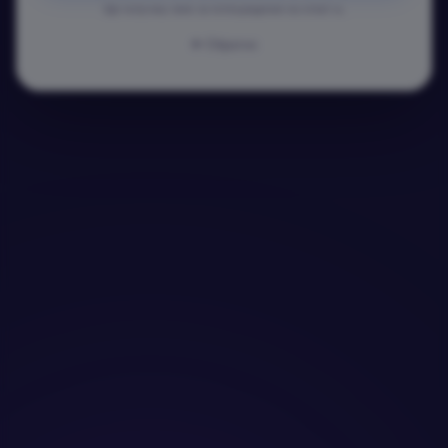
Ще получиш линк за потвърждение на email-а.
Обратно