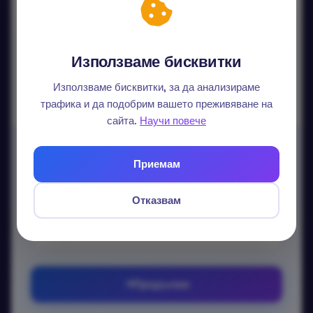
Продължи с Google
Продължи с LinkedIn
Използваме бисквитки
Данните ви не се споделят.
Използваме бисквитки, за да анализираме
трафика и да подобрим вашето преживяване на
сайта.
Научи повече
Вход с email
Приемам
Без парола — изпращаме еднократен линк.
Отказвам
Email
Продължи