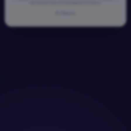
Ще получиш линк за потвърждение на email-а.
Обратно