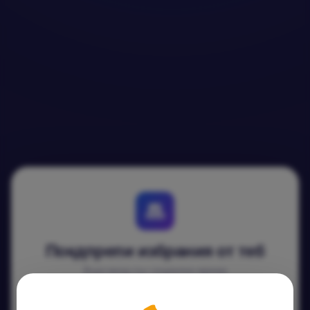
Покдпрепи избрания от теб
Бърз вход със социална мрежа