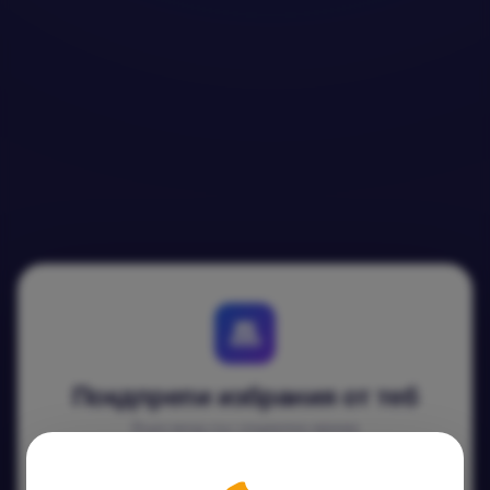
Покдпрепи избрания от теб
Бърз вход със социална мрежа