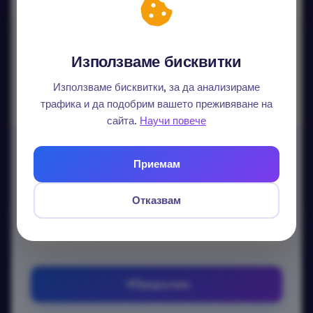
Продължи с Google
Продължи с LinkedIn
Използваме бисквитки
Данните ви не се споделят.
Използваме бисквитки, за да анализираме
трафика и да подобрим вашето преживяване на
сайта.
Научи повече
Вход с email
Приемам
Без парола — изпращаме еднократен линк.
Отказвам
Email
Продължи