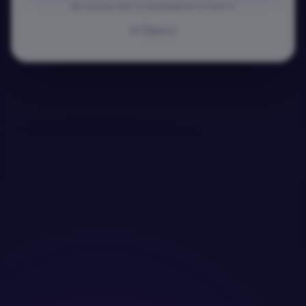
Ще получиш линк за потвърждение на email-а.
Обратно