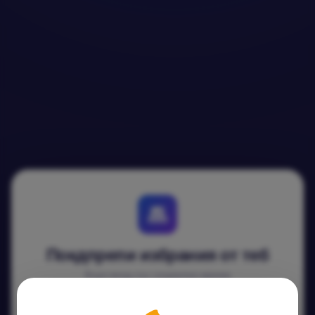
Покдпрепи избрания от теб
Бърз вход със социална мрежа