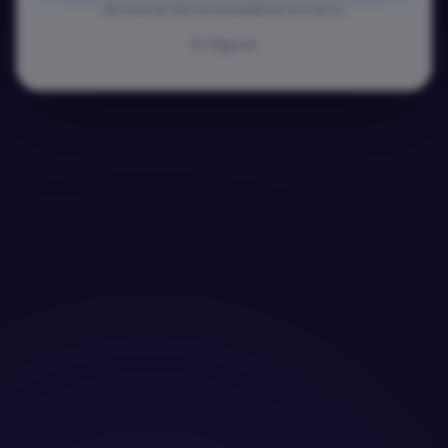
Ще получиш линк за потвърждение на email-а.
Обратно