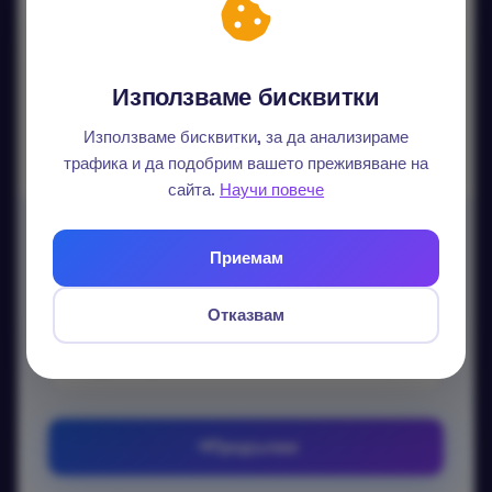
Продължи с Google
Продължи с LinkedIn
Използваме бисквитки
Данните ви не се споделят.
Използваме бисквитки, за да анализираме
трафика и да подобрим вашето преживяване на
сайта.
Научи повече
Вход с email
Приемам
Без парола — изпращаме еднократен линк.
Отказвам
Email
Продължи