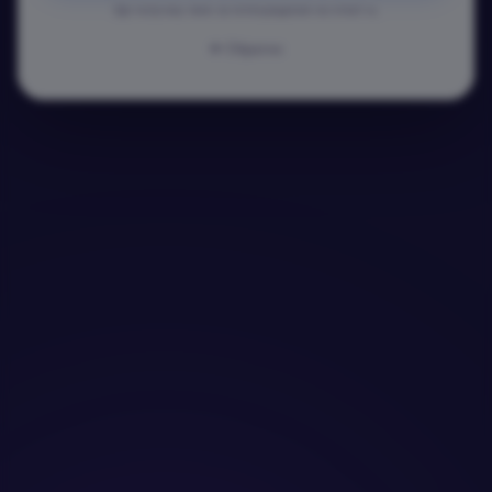
Ще получиш линк за потвърждение на email-а.
Обратно