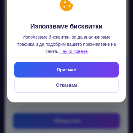
Продължи с Google
Продължи с LinkedIn
Използваме бисквитки
Данните ви не се споделят.
Използваме бисквитки, за да анализираме
трафика и да подобрим вашето преживяване на
сайта.
Научи повече
Вход с email
Приемам
Без парола — изпращаме еднократен линк.
Отказвам
Email
Продължи