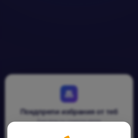
Покдпрепи избрания от теб
Бърз вход със социална мрежа