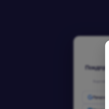
Покдпре
Бърз вхо
Продълж