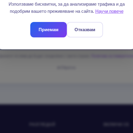
Използваме бисквитки, за да анализираме трафика и да
подобрим вашето преживяване на сайта.
Научи повече
Приемам
Отказвам
Изпрати
анните ти няма да бъдат споделяни с трети страни.
Политика за поверител
Обратно
РАЗГЛЕДАЙ
ВКЛЮЧИ СЕ