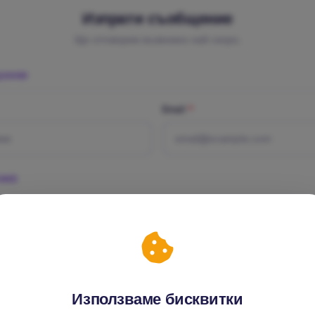
Изпрати съобщение
Ще отговорим възможно най-скоро.
ДАННИ
Email
*
НИЕ
е
*
Използваме бисквитки