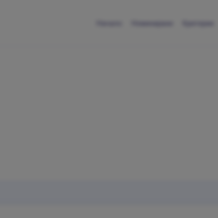
Начало
Номинирани
Критерии
Обратна връзка
Свържи се с нас
въпрос, предложение или проблем? Ще се радваме да ч
теб.