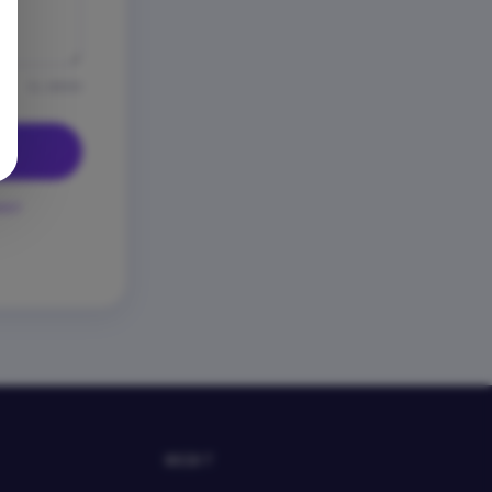
0 / 2000
ност
WEBIT