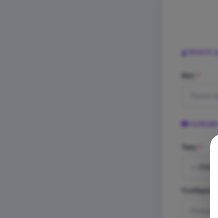
ТВОИТЕ 
Име
*
СЪОБЩЕ
Тема
*
Съобщени