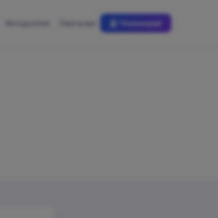
Методология
Партньори
Номинирай
уем от