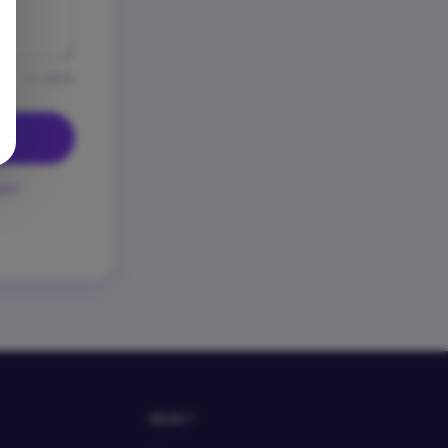
0 / 2000
ност
WEBIT