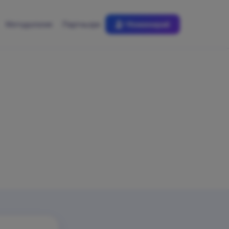
Методология
Партньори
Номинирай
уем от