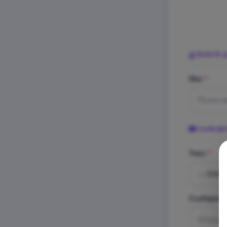
ТВОИТЕ 
Име
*
СЪОБЩЕ
Тема
*
Съобщени