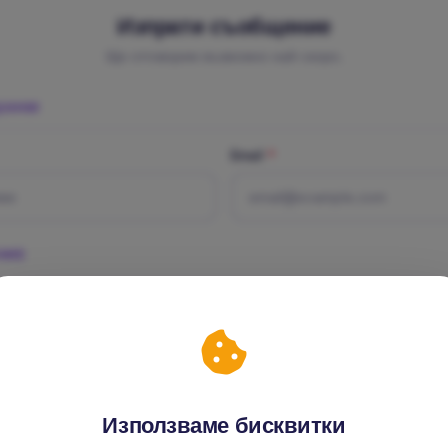
Изпрати съобщение
Ще отговорим възможно най-скоро.
ДАННИ
Email
*
НИЕ
е
*
Използваме бисквитки