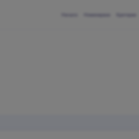
Начало
Номинирани
Критерии
Обратна връзка
Свържи се с нас
въпрос, предложение или проблем? Ще се радваме да ч
теб.