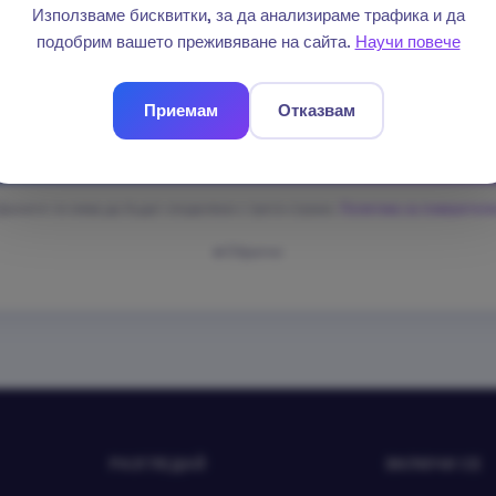
Използваме бисквитки, за да анализираме трафика и да
подобрим вашето преживяване на сайта.
Научи повече
Приемам
Отказвам
Изпрати
анните ти няма да бъдат споделяни с трети страни.
Политика за поверител
Обратно
РАЗГЛЕДАЙ
ВКЛЮЧИ СЕ