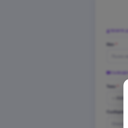
ТВОИТЕ 
Име
*
СЪОБЩЕ
Тема
*
Съобщени