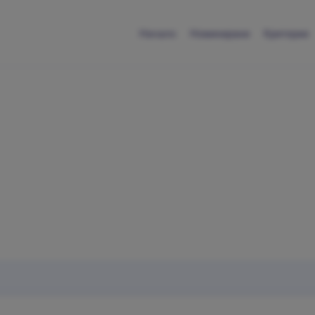
Начало
Номинирани
Критерии
Обратна връзка
Свържи се с нас
въпрос, предложение или проблем? Ще се радваме да ч
теб.