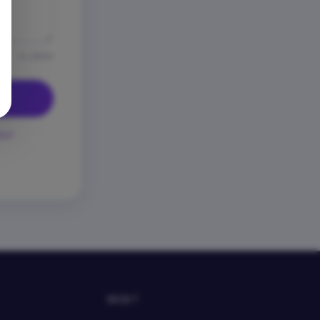
0 / 2000
ност
WEBIT