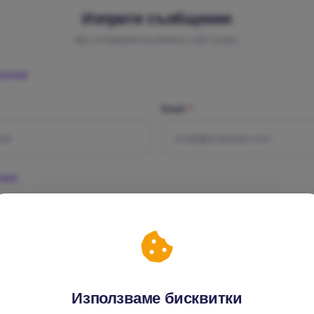
Изпрати съобщение
Ще отговорим възможно най-скоро.
ДАННИ
Email
*
НИЕ
е
*
Използваме бисквитки