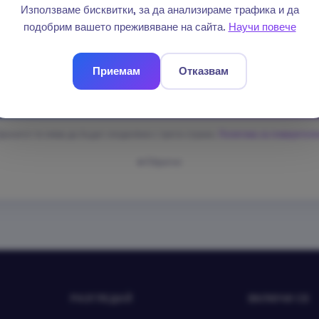
Използваме бисквитки, за да анализираме трафика и да
подобрим вашето преживяване на сайта.
Научи повече
Приемам
Отказвам
Изпрати
анните ти няма да бъдат споделяни с трети страни.
Политика за поверител
Обратно
РАЗГЛЕДАЙ
ВКЛЮЧИ СЕ