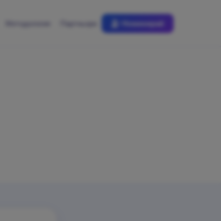
Методология
Партньори
Номинирай
уем от